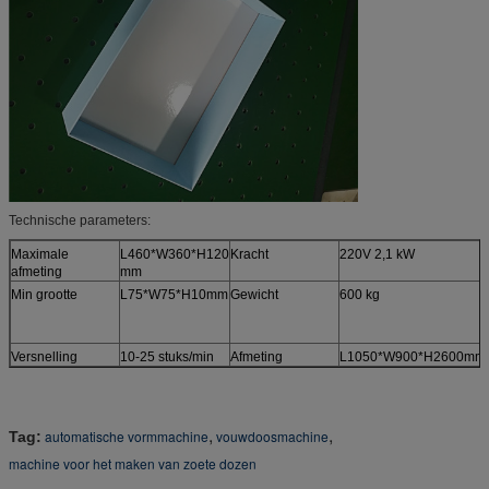
Technische parameters:
Maximale
L460*W360*H120
Kracht
220V 2,1 kW
afmeting
mm
Min grootte
L75*W75*H10mm
Gewicht
600 kg
Versnelling
10-25 stuks/min
Afmeting
L1050*W900*H2600mm
,
,
automatische vormmachine
vouwdoosmachine
Tag:
machine voor het maken van zoete dozen