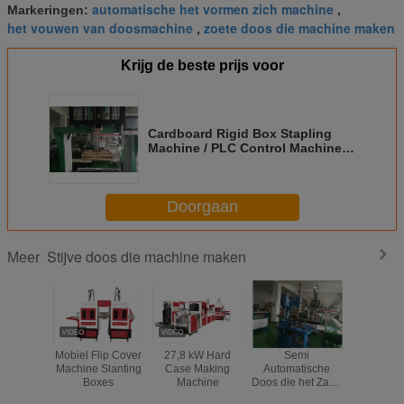
automatische het vormen zich machine
Markeringen:
,
het vouwen van doosmachine
zoete doos die machine maken
,
Krijg de beste prijs voor
Cardboard Rigid Box Stapling
Machine / PLC Control Machine
Hoog efficiënt
Doorgaan
Stijve doos die machine maken
Meer
Mobiel Flip Cover
27,8 kW Hard
Semi
De Nie
Machine Slanting
Case Making
Automatische
Machine 
Boxes
Machine
Doos die het Zand
karton 
van de
Doos/PLC