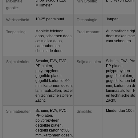
L460*W360*H120
L75*W75*H10mm
Maximale
Min Grootte:
Millimeter
grootte:
10-25 per minuut
Janpan
Werksnelheid:
Technologie:
Mobiele telefoon
Automatische rigid
Toepassing:
Productnaam:
doos, schoenen doos,
doos maken machi
cosmetica doos,
voor schoenen
cadeaubon en
chocolade doos
Schuim, EVA, PVC,
Schuim, EVA, PVC,
Snijmaterialen:
Snijmaterialen:
PP-platen,
PP-platen,
polypropyleen
polypropyleen
gegolfde platen,
gegolfde platen,
gegolfd karton tot 60
gegolfd karton tot 
mm, kartonnen dozen,
mm, kartonnen doz
laminaatstoffen,Textiel
laminaatstoffen,Tex
en technische stoffen-
en technische stoff
Zacht.
Zacht.
Schuim, EVA, PVC,
Minder dan 100 m
Snijmaterialen:
Snijdikte:
PP-platen,
polypropyleen
gegolfde platen,
gegolfd karton tot 60
mm, kartonnen dozen,