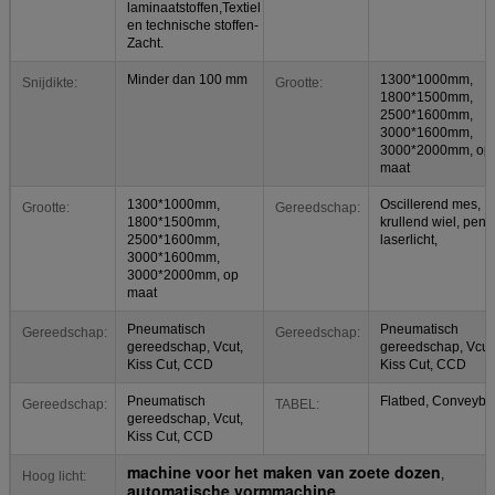
laminaatstoffen,Textiel
en technische stoffen-
Zacht.
Minder dan 100 mm
1300*1000mm,
Snijdikte:
Grootte:
1800*1500mm,
2500*1600mm,
3000*1600mm,
3000*2000mm, op
maat
1300*1000mm,
Oscillerend mes,
Grootte:
Gereedschap:
1800*1500mm,
krullend wiel, pen,
2500*1600mm,
laserlicht,
3000*1600mm,
3000*2000mm, op
maat
Pneumatisch
Pneumatisch
Gereedschap:
Gereedschap:
gereedschap, Vcut,
gereedschap, Vcut
Kiss Cut, CCD
Kiss Cut, CCD
Pneumatisch
Flatbed, Conveybel
Gereedschap:
TABEL:
gereedschap, Vcut,
Kiss Cut, CCD
machine voor het maken van zoete dozen
,
Hoog licht:
automatische vormmachine
,