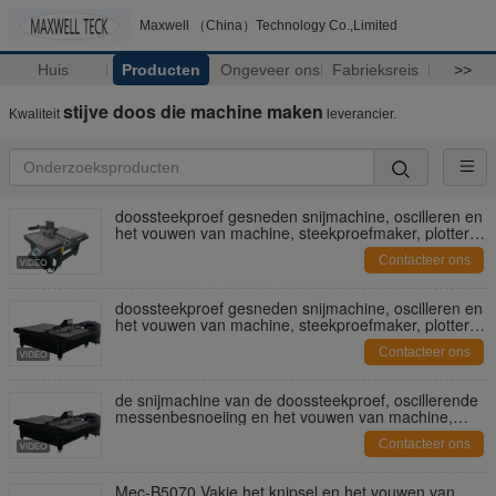
Maxwell （China）Technology Co.,Limited
Huis
Producten
Ongeveer ons
Fabrieksreis
>>
stijve doos die machine maken
Kwaliteit
leverancier.
doossteekproef gesneden snijmachine, oscilleren en
het vouwen van machine, steekproefmaker, plotter,
Doosmaker, digitale messensnijder
Contacteer ons
doossteekproef gesneden snijmachine, oscilleren en
het vouwen van machine, steekproefmaker, plotter,
Doosmaker, digitale messensnijder
Contacteer ons
de snijmachine van de doossteekproef, oscillerende
messenbesnoeiing en het vouwen van machine,
digitale snijder, plotter, matrijzenbesnoeiing,
Contacteer ons
doosmaker,
Mec-B5070 Vakje het knipsel en het vouwen van