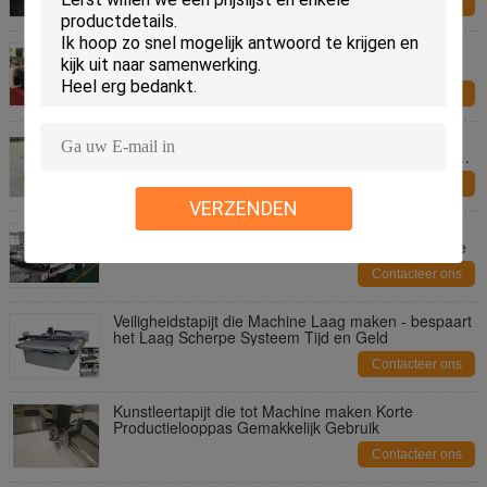
Contacteer ons
Computerverrichting Golfvakje die tot Machine
maken Snelle Geschikt Gegevenstransmissie
Contacteer ons
Steekproef Golfdoos die
Machine/Kartonplottersnijder Aangepaste Grootte
maken
Contacteer ons
VERZENDEN
De plastic van de de Raadssnijmachine van het
Raadspp Blad Hoge Nauwkeurigheid voor Reclame
Contacteer ons
Veiligheidstapijt die Machine Laag maken - bespaart
het Laag Scherpe Systeem Tijd en Geld
Contacteer ons
Kunstleertapijt die tot Machine maken Korte
Productielooppas Gemakkelijk Gebruik
Contacteer ons