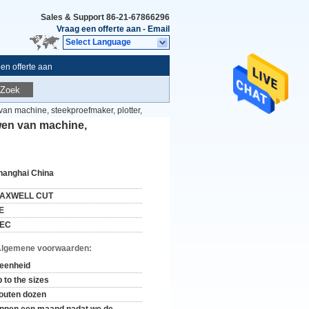
Sales & Support
86-21-67866296
Vraag een offerte aan
-
Email
Select Language
en offerte aan
Zoek
an machine, steekproefmaker, plotter,
wen van machine,
hanghai China
AXWELL CUT
E
EC
Algemene voorwaarden:
 eenheid
 to the sizes
outen dozen