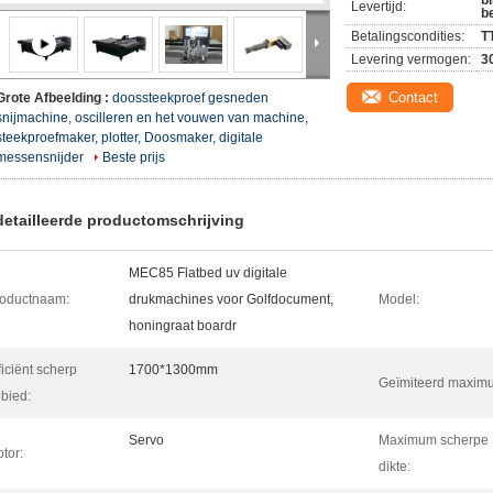
b
Levertijd:
b
Betalingscondities:
T
Levering vermogen:
3
Contact
Grote Afbeelding :
doossteekproef gesneden
snijmachine, oscilleren en het vouwen van machine,
steekproefmaker, plotter, Doosmaker, digitale
messensnijder
Beste prijs
etailleerde productomschrijving
MEC85 Flatbed uv digitale
oductnaam:
drukmachines voor Golfdocument,
Model:
honingraat boardr
ficiënt scherp
1700*1300mm
Geïmiteerd maxim
bied:
Servo
Maximum scherpe
tor:
dikte: