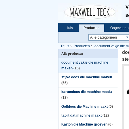
V
B
Huis
Producten
Ongeveer o
Thuis
Producten
document vakje die 
Doosmaker, digitale messensnijder
do
Alle producten
ste
document vakje die machine
maken
(15)
stijve doos die machine maken
(55)
kartondoos die machine maakt
(13)
Golfdoos die Machine maakt
(0)
tapijt dat machine maakt
(12)
Karton die Machine groeven
(0)