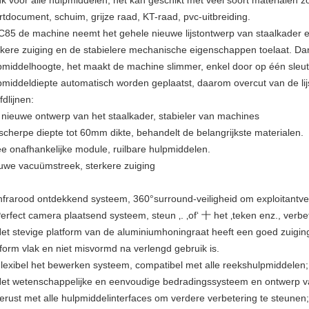
k voor alle hulpmiddelen, het kan geschikt met veel soort materialen 
rtdocument, schuim, grijze raad, KT-raad, pvc-uitbreiding.
85 de machine neemt het gehele nieuwe lijstontwerp van staalkader en
rkere zuiging en de stabielere mechanische eigenschappen toelaat. D
pmiddelhoogte, het maakt de machine slimmer, enkel door op één sleu
pmiddeldiepte automatisch worden geplaatst, daarom overcut van de lij
fdlijnen:
 nieuwe ontwerp van het staalkader, stabieler van machines
scherpe diepte tot 60mm dikte, behandelt de belangrijkste materialen.
e onafhankelijke module, ruilbare hulpmiddelen.
uwe vacuümstreek, sterkere zuiging
nfrarood ontdekkend systeem, 360°surround-veiligheid om exploitantvei
Perfect camera plaatsend systeem, steun ‚. ‚of‘ 十 het ‚teken enz., verbe
Het stevige platform van de aluminiumhoningraat heeft een goed zuiging
tform vlak en niet misvormd na verlengd gebruik is.
Flexibel het bewerken systeem, compatibel met alle reekshulpmiddelen;
Het wetenschappelijke en eenvoudige bedradingssysteem en ontwerp van
gerust met alle hulpmiddelinterfaces om verdere verbetering te steunen;