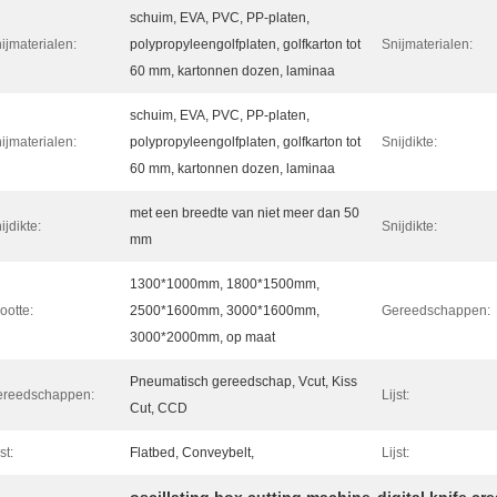
schuim, EVA, PVC, PP-platen,
ijmaterialen:
polypropyleengolfplaten, golfkarton tot
Snijmaterialen:
60 mm, kartonnen dozen, laminaa
schuim, EVA, PVC, PP-platen,
ijmaterialen:
polypropyleengolfplaten, golfkarton tot
Snijdikte:
60 mm, kartonnen dozen, laminaa
met een breedte van niet meer dan 50
ijdikte:
Snijdikte:
mm
1300*1000mm, 1800*1500mm,
ootte:
2500*1600mm, 3000*1600mm,
Gereedschappen:
3000*2000mm, op maat
Pneumatisch gereedschap, Vcut, Kiss
ereedschappen:
Lijst:
Cut, CCD
st:
Flatbed, Conveybelt,
Lijst: