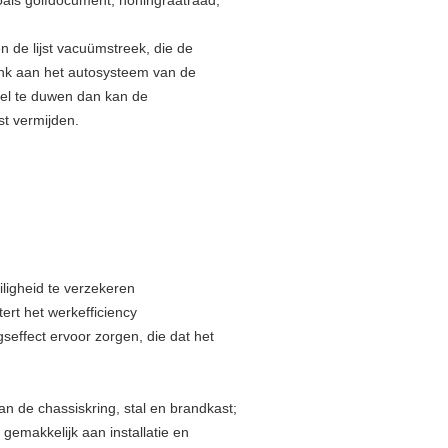
zoals golfdocument, honingraatraad,
 de lijst vacuümstreek, die de
ank aan het autosysteem van de
tel te duwen dan kan de
st vermijden.
ligheid te verzekeren
tert het werkefficiency
seffect ervoor zorgen, die dat het
 de chassiskring, stal en brandkast;
 gemakkelijk aan installatie en