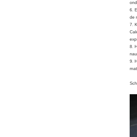
ond
6. 
de 
7. 
Cal
exp
8. 
nau
9. 
mat
Sch