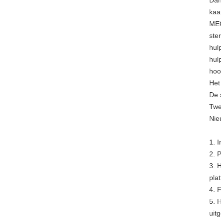
Dan
kaa
MEC
ste
hul
hul
hoo
Het
De 
Twe
Nie
1.
I
2. 
3. 
pla
4. 
5. 
uit