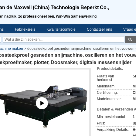
an de Maxwell (China) Technologie Beperkt Co.,
en nadruk, zo professioneel ben. Win-Win Samenwerking
ns
Fabrieksreis
Kwaliteitscontrole
Contacteer ons
Vraag e
machine maken
doossteekproef gesneden snijmachine, oscilleren en het vouwen v
ossteekproef gesneden snijmachine, oscilleren en het vou
ekproefmaker, plotter, Doosmaker, digitale messensnijder
Productdetails:
Plaats van
S
herkomst:
Merknaam:
M
Certificering:
C
Modelnummer:
M
Betalen & Verzenden 
Min. bestelaantal:
1
Prijs:
up
Verpakking Details:
H