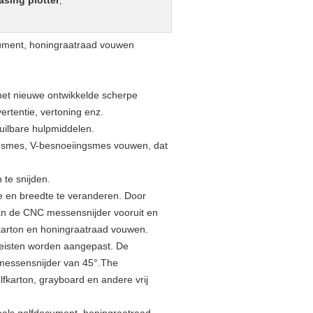
easing plotter
,
ocument, honingraatraad vouwen
het nieuwe ontwikkelde scherpe
rtentie, vertoning enz.
uilbare hulpmiddelen.
ringsmes, V-besnoeiingsmes vouwen, dat
te snijden.
te en breedte te veranderen. Door
an de CNC messensnijder vooruit en
 karton en honingraatraad vouwen.
reisten worden aangepast. De
t messensnijder van 45°.The
lfkarton, grayboard en andere vrij