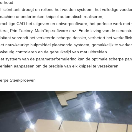
erhoud
Efficiënt anti-droogt en rollend het voeden systeem, het volledige voed
machine ononderbroken knipsel automatisch realiseren;
Krachtige CAD het uitgeven en ontwerpsoftware, het perfecte werk met C
dera, PrintFactory, MainTop-software enz. En de lezing van de steunst
loitant verzendt het verkeerde scherpe dossier, verbetert het werkeffici
Het nauwkeurige hulpmiddel plaatsende systeem, gemakkelijk te werken
wkeurig controleren en de gebruikstijd van mat uitbreiden
Het systeem van de parameterformulering kan de optimale scherpe par
erialen aanpassen om de precisie van elk knipsel te verzekeren;
erpe Steekproeven