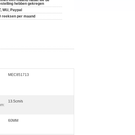
innen een maand nadat we de
estelling hebben gekregen
T, WU, Paypal
0 reeksen per maand
MEC851713
13.5cm/s
um:
60MM