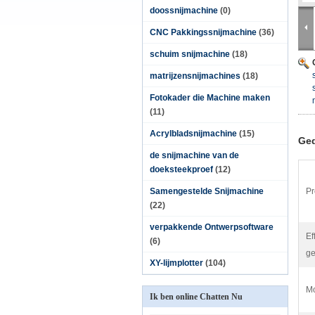
doossnijmachine
(0)
CNC Pakkingssnijmachine
(36)
schuim snijmachine
(18)
matrijzensnijmachines
(18)
Fotokader die Machine maken
(11)
Acrylbladsnijmachine
(15)
Ged
de snijmachine van de
doeksteekproef
(12)
Samengestelde Snijmachine
Pr
(22)
verpakkende Ontwerpsoftware
Ef
(6)
ge
XY-lijmplotter
(104)
Mo
Ik ben online Chatten Nu