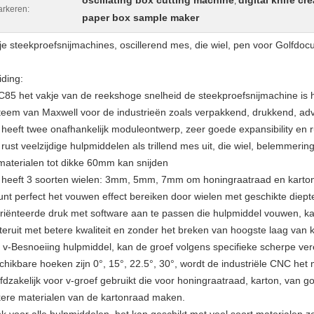
oscillating box cutting machine
digital knife cr
,
rkeren:
paper box sample maker
je steekproefsnijmachines, oscillerend mes, die wiel, pen voor Golfd
iding:
85 het vakje van de reekshoge snelheid de steekproefsnijmachine is 
teem van Maxwell voor de industrieën zoals verpakkend, drukkend, adve
 heeft twee onafhankelijk moduleontwerp, zeer goede expansibility en r
 rust veelzijdige hulpmiddelen als trillend mes uit, die wiel, belemme
materialen tot dikke 60mm kan snijden
 heeft 3 soorten wielen: 3mm, 5mm, 7mm om honingraatraad en karton 
unt perfect het vouwen effect bereiken door wielen met geschikte diep
riënteerde druk met software aan te passen die hulpmiddel vouwen, k
teruit met betere kwaliteit en zonder het breken van hoogste laag van
 v-Besnoeiing hulpmiddel, kan de groef volgens specifieke scherpe ve
chikbare hoeken zijn 0°, 15°, 22.5°, 30°, wordt de industriële CNC he
fdzakelijk voor v-groef gebruikt die voor honingraatraad, karton, van go
kere materialen van de kartonraad maken.