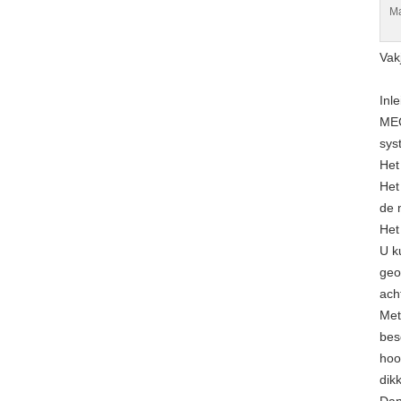
Ma
Vak
Inle
MEC
sys
Het
Het
de 
Het
U k
geo
ach
Met
bes
hoo
dik