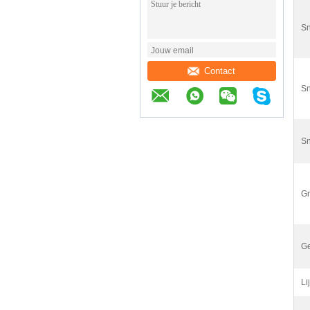
Sn
Contact
Sn
Sn
Gr
G
Lij