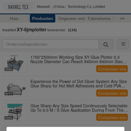
Maxwell （China）Technology Co.,Limited
Huis
Producten
Ongeveer ons
Fabrieksreis
>>
XY-lijmplotter
Kwaliteit
leverancier.
(134)
1700*2500mm Working Size XY Glue Plotter 0.3
Nozzle Diameter Can Reach 840mm 840mm Stack
Height
Contacteer ons
Experience the Power of Dot Gluer System Any Size
Glue Sharp for Hot Melt Adhesives and Cold PVA
Glues
Contacteer ons
Glue Sharp Any Size Speed Continuously Selectable
Up To 6.0 M / S Glue Application During From The
Three Heads XY Glue Plotter
Contacteer ons
Ervaring 7 jaar op deze lijnen XY lijmplotter met