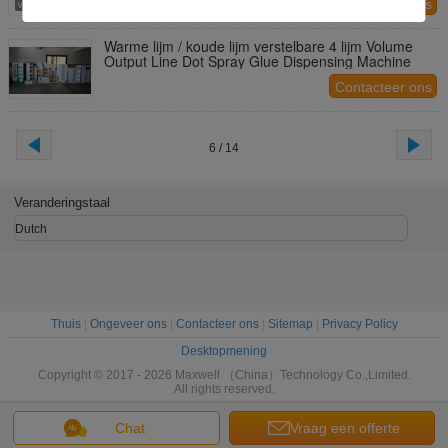
Contacteer ons
Warme lijm / koude lijm verstelbare 4 lijm Volume
Output Line Dot Spray Glue Dispensing Machine
Contacteer ons
6 / 14
Veranderingstaal
Dutch
Thuis
|
Ongeveer ons
|
Contacteer ons
|
Sitemap
|
Privacy Policy
Desktopmening
Copyright © 2017 - 2026 Maxwell （China）Technology Co.,Limited.
All rights reserved.
Chat
Vraag een offerte