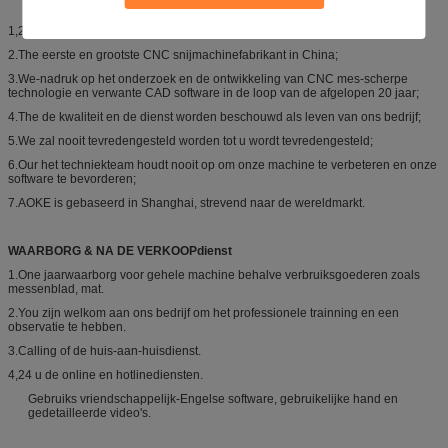
1,20 jaar van ervaring in CNC scherpe technologie;
2.The eerste en grootste CNC snijmachinefabrikant in China;
3.We-nadruk op het onderzoek en de ontwikkeling van CNC mes-scherpe
technologie en verwante CAD software in de loop van de afgelopen 20 jaar;
4.The de kwaliteit en de dienst worden beschouwd als leven van ons bedrijf;
5.We zal nooit tevredengesteld worden tot u wordt tevredengesteld;
6.Our het techniekteam houdt nooit op om onze machine te verbeteren en onze
software te bevorderen;
7.AOKE is gebaseerd in Shanghai, strevend naar de wereldmarkt.
WAARBORG & NA DE VERKOOPdienst
1.One jaarwaarborg voor gehele machine behalve verbruiksgoederen zoals
messenblad, mat.
2.You zijn welkom aan ons bedrijf om het professionele trainning en een
observatie te hebben.
3.Calling of de huis-aan-huisdienst.
4,24 u de online en hotlinediensten.
Gebruiks vriendschappelijk-Engelse software, gebruikelijke hand en
gedetailleerde video's.