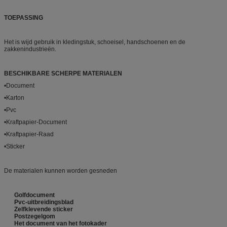
TOEPASSING
Het is wijd gebruik in kledingstuk, schoeisel, handschoenen en de
zakkenindustrieën.
BESCHIKBARE SCHERPE MATERIALEN
•Document
•Karton
•Pvc
•Kraftpapier-Document
•Kraftpapier-Raad
•Sticker
De materialen kunnen worden gesneden
Golfdocument
Pvc-uitbreidingsblad
Zelfklevende sticker
Postzegelgom
Het document van het fotokader