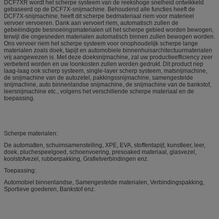
DCF7XR wordt het scherpe systeem van de reekshoge snelheid ontwikkeld
gebaseerd op de DCF7X-snijmachine. Behoudend alle functies heeft de
DCF7X-snijmachine, heeft dit scherpe bedmateriaal riem voor materieel
vervoer vervoeren. Dank aan vervoert riem, automatisch zullen de
gebeëindigde besnoeiingsmaterialen uit het scherpe gebied worden bewogen,
terwijl die ongesneden materialen automatisch binnen zullen bewogen worden.
Ons vervoer riem het scherpe systeem voor onophoudelijk scherpe lange
materialen zoals doek, tapijt en automobiele binnenhuisarchitectuurmaterialen
vrij aangewezen is. Met deze doeksnijmachine, zal uw productieefficiency zeer
verbeterd worden en uw loonkosten zullen worden gedrukt. Dit product riep
laag-laag ook scherp systeem, single-layer scherp systeem, matsnijmachine,
de snijmachine van de autozetel, pakkingssnijmachine, samengestelde
snijmachine, auto binnenlandse snijmachine, de snijmachine van de bankstof,
leersnijmachine etc., volgens het verschillende scherpe materiaal en de
toepassing.
Scherpe materialen:
De automatten, schuimsamenstelling, XPE, EVA, stoffentapijt, kunstleer, leer,
doek, pluchespeelgoed, schoenvoering, presoaked materiaal, glasvezel,
koolstofvezel, rubberpakking, Grafietverbindingen enz.
Toepassing:
Automobiel binnenlandse, Samengestelde materialen, Verbindingspakking,
Sportieve goederen, Bankstof enz.