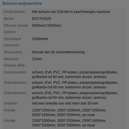
Schuim snijmachine
Productnaam:
Het schuim van EVA het in kaart brengen machine
Model:
DCF703025
Efficiënt Scherp
3000mm*2500mm
Gebied:
Geïmiteerd
1100mm/s
maximum:
Toepassing:
het pak van de schuimbesnoeiing
Maximum
31mm
scherpe dikte:
Snijmaterialen:
schuim, EVA, PVC, PP-platen, polypropyleengolfplaten,
golfkarton tot 60 mm, kartonnen dozen, laminaa
Snijmaterialen:
schuim, EVA, PVC, PP-platen, polypropyleengolfplaten,
golfkarton tot 60 mm, kartonnen dozen, laminaa
Snijmaterialen:
schuim, EVA, PVC, PP-platen, polypropyleengolfplaten,
golfkarton tot 60 mm, kartonnen dozen, laminaa
Snijdikte:
met een breedte van niet meer dan 50 mm
Grootte:
1300*1000mm, 1800*1500mm, 2500*1600mm,
3000*1600mm, 3000*2000mm, op maat
Grootte:
1300*1000mm, 1800*1500mm, 2500*1600mm,
3000*1600mm, 3000*2000mm, op maat