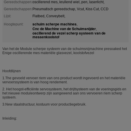
Gereedschappen:
oscillerend mes, krullend wiel, pen, laserlicht,
Gereedschappen:
Pneumatisch gereedschap, Vcut, Kiss Cut, CCD
Lijst:
Flatbed, Conveybelt,
schuim scherpe machines
Hoogtepunt:
,
Cnc de Machine van de Schuimsnijder
,
oscillerend de vezel scherp systeem van de
messenkoolstof
Van het de Module scherpe systeem van de schuimsnijmachine presoaked het
Enige oscillerende mes materiële glasvezel, koolstofvezel
Hoofdlijnen
1.The gevoeld vervoer riem van ons product wordt ingevoerd en het materiële
vervoerssysteem is van hoog rendement.
2. Het hoogst-efficiënte servosysteem, het drijfsysteem van de voeringsgids en
het nieuwe moduleontwerp zijn aangewend aan ons vervoeren riem scherp
systeem.
3.New staalstructuur, kostuum voor productiegebruik.
Inleiding: