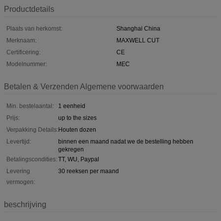
Productdetails
Plaats van herkomst:
Shanghai China
Merknaam:
MAXWELL CUT
Certificering:
CE
Modelnummer:
MEC
Betalen & Verzenden Algemene voorwaarden
Min. bestelaantal:
1 eenheid
Prijs:
up to the sizes
Verpakking Details:
Houten dozen
Levertijd:
binnen een maand nadat we de bestelling hebben
gekregen
Betalingscondities:
TT, WU, Paypal
Levering
30 reeksen per maand
vermogen:
beschrijving