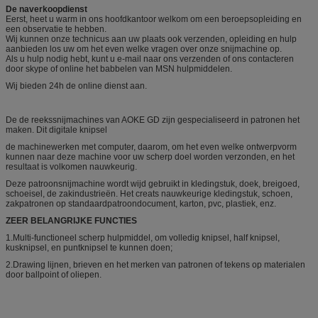
De naverkoopdienst
Eerst, heet u warm in ons hoofdkantoor welkom om een beroepsopleiding en
een observatie te hebben.
Wij kunnen onze technicus aan uw plaats ook verzenden, opleiding en hulp
aanbieden los uw om het even welke vragen over onze snijmachine op.
Als u hulp nodig hebt, kunt u e-mail naar ons verzenden of ons contacteren
door skype of online het babbelen van MSN hulpmiddelen.
Wij bieden 24h de online dienst aan.
De de reekssnijmachines van AOKE GD zijn gespecialiseerd in patronen het
maken. Dit digitale knipsel
de machinewerken met computer, daarom, om het even welke ontwerpvorm
kunnen naar deze machine voor uw scherp doel worden verzonden, en het
resultaat is volkomen nauwkeurig.
Deze patroonsnijmachine wordt wijd gebruikt in kledingstuk, doek, breigoed,
schoeisel, de zakindustrieën. Het creats nauwkeurige kledingstuk, schoen,
zakpatronen op standaardpatroondocument, karton, pvc, plastiek, enz.
ZEER BELANGRIJKE FUNCTIES
1.Multi-functioneel scherp hulpmiddel, om volledig knipsel, half knipsel,
kusknipsel, en puntknipsel te kunnen doen;
2.Drawing lijnen, brieven en het merken van patronen of tekens op materialen
door ballpoint of oliepen.