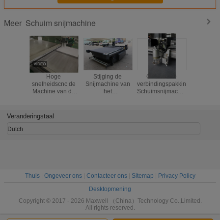
Schuim snijmachine
Meer
Hoge
Stijging de
Cnc van de
Automat
snelheidscnc de
Snijmachine van
verbindingspakking
Duurzam
Machine van de
het
Schuimsnijmachine/de
Snijmach
Schuimsnijder
Productieschuim,
Automatische
hoogst - E
met Multi - Functie
de Snijmachine
Digitale Lijst van
Servosy
Scherp
van de
de Kaartsnijder
Veranderingstaal
Hulpmiddel
Patroonplotter
Dutch
Thuis
|
Ongeveer ons
|
Contacteer ons
|
Sitemap
|
Privacy Policy
Desktopmening
Copyright © 2017 - 2026 Maxwell （China）Technology Co.,Limited.
All rights reserved.