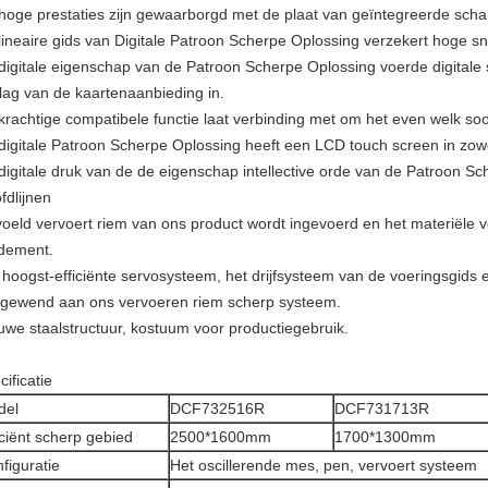
hoge prestaties zijn gewaarborgd met de plaat van geïntegreerde scha
lineaire gids van Digitale Patroon Scherpe Oplossing verzekert hoge sn
digitale eigenschap van de Patroon Scherpe Oplossing voerde digital
lag van de kaartenaanbieding in.
krachtige compatibele functie laat verbinding met om het even welk so
digitale Patroon Scherpe Oplossing heeft een LCD touch screen in zowe
digitale druk van de de eigenschap intellective orde van de Patroon Sc
fdlijnen
oeld vervoert riem van ons product wordt ingevoerd en het materiële 
dement.
 hoogst-efficiënte servosysteem, het drijfsysteem van de voeringsgids
gewend aan ons vervoeren riem scherp systeem.
uwe staalstructuur, kostuum voor productiegebruik.
ificatie
del
DCF732516R
DCF731713R
iciënt scherp gebied
2500*1600mm
1700*1300mm
figuratie
Het oscillerende mes, pen, vervoert systeem