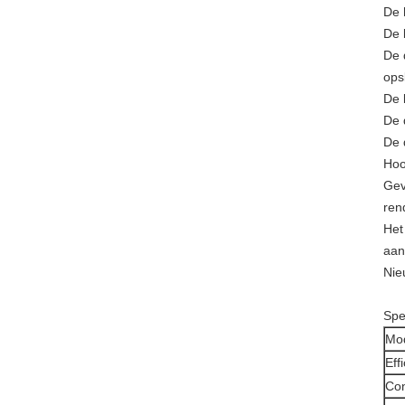
De 
De 
De 
ops
De 
De 
De 
Hoo
Gev
ren
Het
aan
Nie
Spec
Mo
Eff
Con