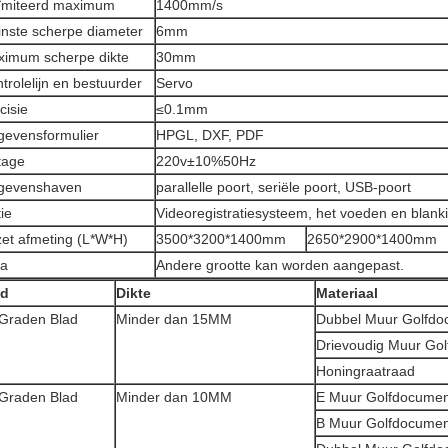
ïmiteerd maximum
1400mm/s
inste scherpe diameter
6mm
imum scherpe dikte
30mm
trolelijn en bestuurder
Servo
cisie
≤0.1mm
evensformulier
HPGL, DXF, PDF
tage
220v±10%50Hz
gevenshaven
parallelle poort, seriële poort, USB-poort
ie
Videoregistratiesysteem, het voeden en blank
et afmeting (L*W*H)
3500*3200*1400mm
2650*2900*1400mm
ta
Andere grootte kan worden aangepast.
ad
Dikte
Materiaal
Graden Blad
Minder dan 15MM
Dubbel Muur Golfdo
Drievoudig Muur Go
Honingraatraad
Graden Blad
Minder dan 10MM
E Muur Golfdocumen
B Muur Golfdocumen