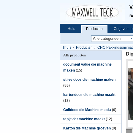
V
B
Huis
Producten
Ongeveer o
Thuis
Producten
CNC Pakkingssnijma
Di
Alle producten
document vakje die machine
maken
(15)
stijve doos die machine maken
(55)
kartondoos die machine maakt
(13)
Golfdoos die Machine maakt
(0)
tapijt dat machine maakt
(12)
Karton die Machine groeven
(0)