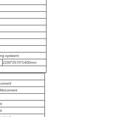
ing systeem
2200*2570*1400mm
cument
lfdocument
t
t