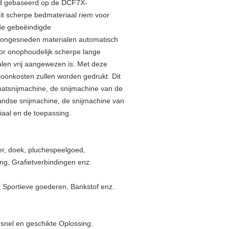
ld gebaseerd op de DCF7X-
it scherpe bedmateriaal riem voor
 de gebeëindigde
e ongesneden materialen automatisch
or onophoudelijk scherpe lange
alen vrij aangewezen is. Met deze
loonkosten zullen worden gedrukt. Dit
matsnijmachine, de snijmachine van de
andse snijmachine, de snijmachine van
iaal en de toepassing.
eer, doek, pluchespeelgoed,
ng, Grafietverbindingen enz.
 Sportieve goederen, Bankstof enz.
snel en geschikte Oplossing.