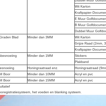
Dubbel Muur Golfdo
Wit Karton
Kraftpapier-Docume
E Muur Golfdocumen
B Muur Golfdocumen
Dubbel Muur Golfdo
Graden Blad
Minder dan 3MM
Wit Karton
Grijze Raad (2mm, 
Kraftpapier-Docume
besnoeiing
Minder dan 1MM
Stickers
Plakband
esnoeiing
Honingraatraad enz.
Honingraatraad (9
M Boor
Minder dan 10MM
Acryl en pvc
M Boor
Minder dan 15MM
Acryl en pvc
ltatief
eoregistratiesysteem, het voeden en blanking systeem.