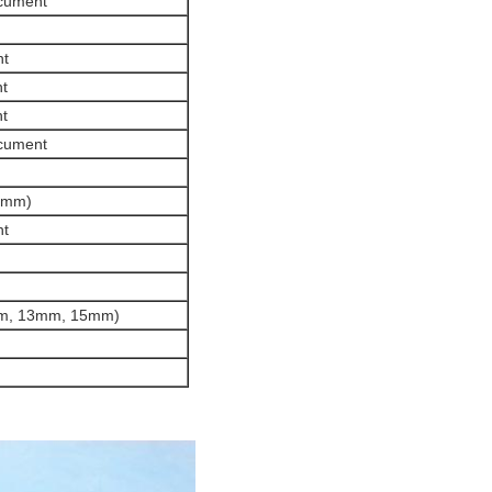
cument
nt
t
t
cument
3mm)
nt
mm, 13mm, 15mm)