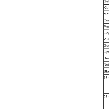
Ge
Kle
Max
Con
Pre
Geg
Vol
Ge
Opt
Bez
No
Bl
16 
26 