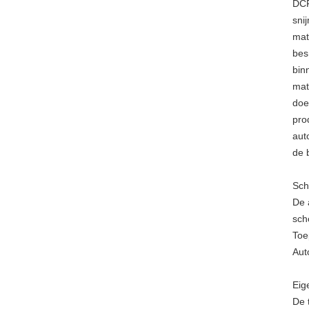
DCF
sni
mat
bes
bin
mat
doe
pro
aut
de 
Sch
De 
sch
Toe
Aut
Eig
De 