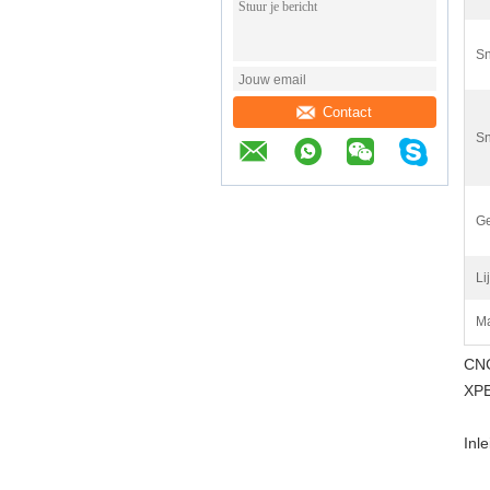
Sn
Contact
Sn
G
Lij
Ma
CNC
XPE
Inle