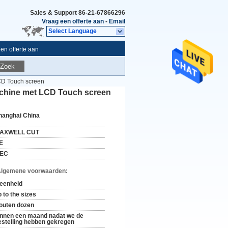
Sales & Support
86-21-67866296
Vraag een offerte aan
-
Email
Select Language
en offerte aan
Zoek
CD Touch screen
achine met LCD Touch screen
hanghai China
AXWELL CUT
E
EC
Algemene voorwaarden:
 eenheid
 to the sizes
outen dozen
innen een maand nadat we de
estelling hebben gekregen