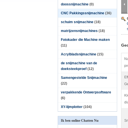
doossnijmachine
(0)
CNC Pakkingssnijmachine
(36)
schuim snijmachine
(18)
matrijzensnijmachines
(18)
Fotokader die Machine maken
Ged
(11)
Acrylbladsnijmachine
(15)
Na
de snijmachine van de
pr
doeksteekproef
(12)
Ef
Samengestelde Snijmachine
(22)
Ge
verpakkende Ontwerpsoftware
Kl
(6)
di
XY-lijmplotter
(104)
Ik ben online Chatten Nu
Sn