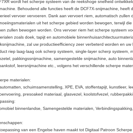
7XR wordt het scherpe systeem van de reekshoge snelheid ontwikke
jmachine. Behoudend alle functies heeft de DCF7X-snijmachine, heeft d
erieel vervoer vervoeren. Dank aan vervoert riem, automatisch zullen
noeiingsmaterialen uit het scherpe gebied worden bewogen, terwijl di
nen zullen bewogen worden. Ons vervoer riem het scherpe systeem vo
erialen zoals doek, tapijt en automobiele binnenhuisarchitectuurmateri
ksnijmachine, zal uw productieefficiency zeer verbeterd worden en uw 
duct riep laag-laag ook scherp systeem, single-layer scherp systeem, 
ozetel, pakkingssnijmachine, samengestelde snijmachine, auto binnenl
bankstof, leersnijmachine etc., volgens het verschillende scherpe mater
erpe materialen:
automatten, schuimsamenstelling, XPE, EVA, stoffentapijt, kunstleer, l
oenvoering, presoaked materiaal, glasvezel, koolstofvezel, rubberpakki
passing:
omobiel binnenlandse, Samengestelde materialen, Verbindingspakking,
enschappen:
toepassing van een Engelse haven maakt tot Digitaal Patroon Scherpe 