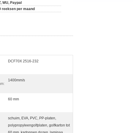
T, WU, Paypal
0 reeksen per maand
DCF70X 2516-232
1400mm/s
um:
60 mm
schuim, EVA, PVC, PP-platen,
polypropyleengolfplaten, golfkarton tot
60 mm, kartonnen dozen, laminaa