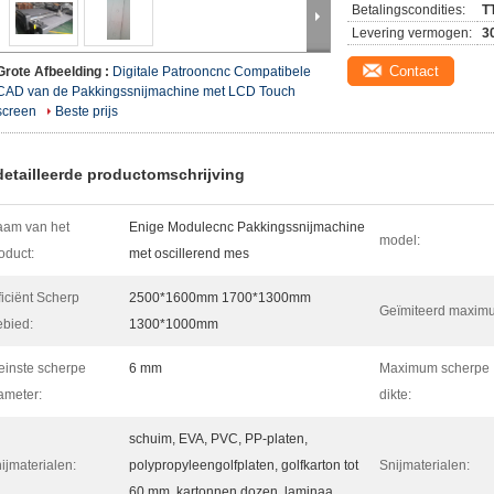
Betalingscondities:
T
Levering vermogen:
3
Contact
Grote Afbeelding :
Digitale Patrooncnc Compatibele
CAD van de Pakkingssnijmachine met LCD Touch
screen
Beste prijs
etailleerde productomschrijving
am van het
Enige Modulecnc Pakkingssnijmachine
model:
oduct:
met oscillerend mes
ficiënt Scherp
2500*1600mm 1700*1300mm
Geïmiteerd maxim
bied:
1300*1000mm
einste scherpe
6 mm
Maximum scherpe
ameter:
dikte:
schuim, EVA, PVC, PP-platen,
ijmaterialen:
polypropyleengolfplaten, golfkarton tot
Snijmaterialen:
60 mm, kartonnen dozen, laminaa