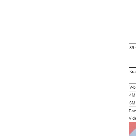
39 
Kus
V-b
4M
6M
Facu
Vid