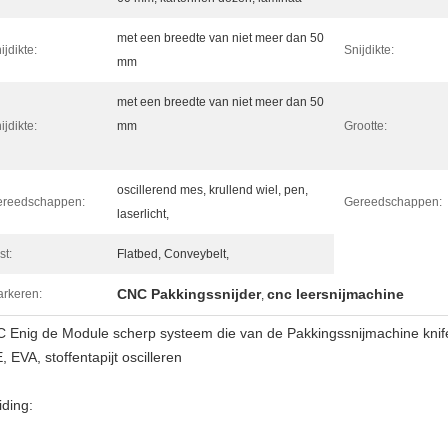
met een breedte van niet meer dan 50
ijdikte:
Snijdikte:
mm
met een breedte van niet meer dan 50
ijdikte:
mm
Grootte:
oscillerend mes, krullend wiel, pen,
ereedschappen:
Gereedschappen:
laserlicht,
st:
Flatbed, Conveybelt,
CNC Pakkingssnijder
cnc leersnijmachine
rkeren:
,
 Enig de Module scherp systeem die van de Pakkingssnijmachine knif
, EVA, stoffentapijt oscilleren
iding: