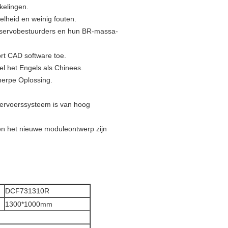
kelingen.
elheid en weinig fouten.
e servobestuurders en hun BR-massa-
ort CAD software toe.
l het Engels als Chinees.
herpe Oplossing.
vervoerssysteem is van hoog
 en het nieuwe moduleontwerp zijn
DCF731310R
1300*1000mm