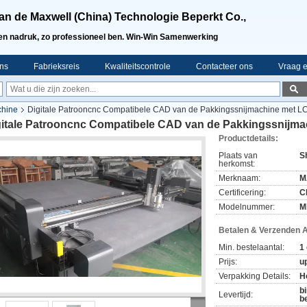
an de Maxwell (China) Technologie Beperkt Co.,
en nadruk, zo professioneel ben. Win-Win Samenwerking
ns
Fabrieksreis
Kwaliteitscontrole
Contacteer ons
Vraag e
chine
Digitale Patrooncnc Compatibele CAD van de Pakkingssnijmachine met L
gitale Patrooncnc Compatibele CAD van de Pakkingssnijm
Productdetails:
Plaats van
S
herkomst:
Merknaam:
M
Certificering:
C
Modelnummer:
M
Betalen & Verzenden 
Min. bestelaantal:
1
Prijs:
up
Verpakking Details:
H
b
Levertijd:
b