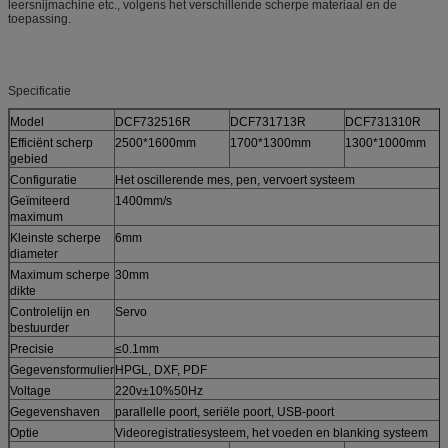
leersnijmachine etc., volgens het verschillende scherpe materiaal en de
toepassing.
Specificatie
Model
DCF732516R
DCF731713R
DCF731310R
Efficiënt scherp
2500*1600mm
1700*1300mm
1300*1000mm
gebied
Configuratie
Het oscillerende mes, pen, vervoert systeem
Geïmiteerd
1400mm/s
maximum
Kleinste scherpe
6mm
diameter
Maximum scherpe
30mm
dikte
Controlelijn en
Servo
bestuurder
Precisie
≤0.1mm
Gegevensformulier
HPGL, DXF, PDF
Voltage
220v±10%50Hz
Gegevenshaven
parallelle poort, seriële poort, USB-poort
Optie
Videoregistratiesysteem, het voeden en blanking systeem