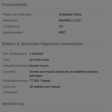
Productdetails
Plaats van herkomst:
Shanghai China
Merknaam:
MAXWELL CUT
Certificering:
CE
Modelnummer:
MEC
Betalen & Verzenden Algemene voorwaarden
Min. bestelaantal:
1 eenheid
Prijs:
up to the sizes
Verpakking Details:
Houten dozen
Levertijd:
binnen een maand nadat we de bestelling hebben
gekregen
Betalingscondities:
TT, WU, Paypal
Levering
30 reeksen per maand
vermogen:
beschrijving