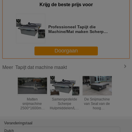
Krijg de beste prijs voor
Professioneel Tapijt die
Machine/Mat maken Scherp
Systeem voor
Autodecoratiemateriaal
Doorgaan
Tapijt dat machine maakt
Meer
Matten
Samengestelde
De Snijmachine
Veiligheid
snijmachine
Scherpe
van Seat van de
die Machi
2500*1600mm
Hulpmiddelen/Leer
hoog
maken - b
snijgebied voor
Scherp Materiaal
rendementauto
het Laag 
sportartikelen
voor
met Materieel
Systeem T
Automobielbinnenland
Vervoerssysteem
Gel
Veranderingstaal
Dutch