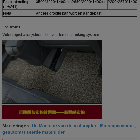
Bezet afmeting
3500*3200*1400mm
2650*2900*1400mm
2200*2570*1400
(L*W*H)
Nota
Andere grootte kan worden aangepast.
Facultatief
Videoregistratiesysteem, het voeden en blanking systeem.
De Machine van de matsnijder
Matsnijmachine
Markeringen:
,
,
geautomatiseerde matsnijder