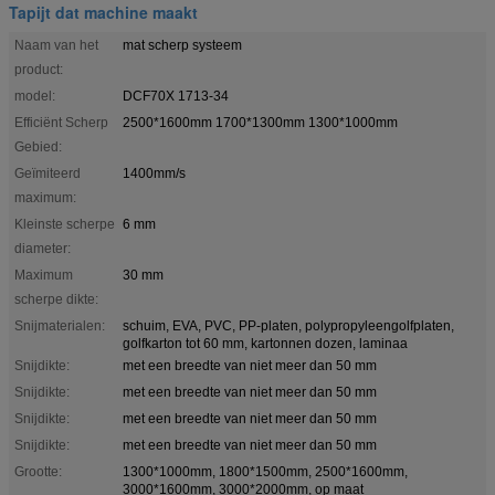
Tapijt dat machine maakt
Naam van het
mat scherp systeem
product:
model:
DCF70X 1713-34
Efficiënt Scherp
2500*1600mm 1700*1300mm 1300*1000mm
Gebied:
Geïmiteerd
1400mm/s
maximum:
Kleinste scherpe
6 mm
diameter:
Maximum
30 mm
scherpe dikte:
Snijmaterialen:
schuim, EVA, PVC, PP-platen, polypropyleengolfplaten,
golfkarton tot 60 mm, kartonnen dozen, laminaa
Snijdikte:
met een breedte van niet meer dan 50 mm
Snijdikte:
met een breedte van niet meer dan 50 mm
Snijdikte:
met een breedte van niet meer dan 50 mm
Snijdikte:
met een breedte van niet meer dan 50 mm
Grootte:
1300*1000mm, 1800*1500mm, 2500*1600mm,
3000*1600mm, 3000*2000mm, op maat