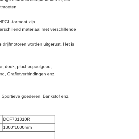
ontmoeten.
HPGL-formaat zijn
rschillend materiaal met verschillende
drijfmotoren worden uitgerust. Het is
eer, doek, pluchespeelgoed,
ng, Grafietverbindingen enz.
 Sportieve goederen, Bankstof enz.
DCF731310R
1300*1000mm