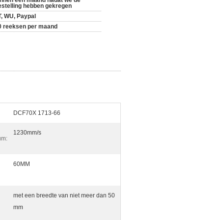
innen een maand nadat we de
estelling hebben gekregen
T, WU, Paypal
0 reeksen per maand
DCF70X 1713-66
1230mm/s
um:
60MM
met een breedte van niet meer dan 50
mm