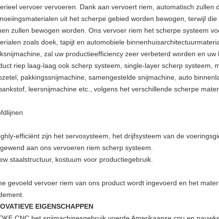
erieel vervoer vervoeren. Dank aan vervoert riem, automatisch zullen
noeiingsmaterialen uit het scherpe gebied worden bewogen, terwijl di
nen zullen bewogen worden. Ons vervoer riem het scherpe systeem vo
erialen zoals doek, tapijt en automobiele binnenhuisarchitectuurmateri
ksnijmachine, zal uw productieefficiency zeer verbeterd worden en uw 
duct riep laag-laag ook scherp systeem, single-layer scherp systeem, 
ozetel, pakkingssnijmachine, samengestelde snijmachine, auto binnenl
bankstof, leersnijmachine etc., volgens het verschillende scherpe mater
fdlijnen
ighly-efficiënt zijn het servosysteem, het drijfsysteem van de voering
gewend aan ons vervoeren riem scherp systeem.
ew staalstructuur, kostuum voor productiegebruik.
he gevoeld vervoer riem van ons product wordt ingevoerd en het mater
dement.
NOVATIEVE EIGENSCHAPPEN
OKE CNC het snijmachinesgebruik voerde Amerikaanse cpu en nauwkeu