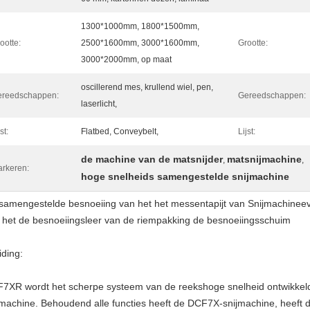
1300*1000mm, 1800*1500mm,
ootte:
2500*1600mm, 3000*1600mm,
Grootte:
3000*2000mm, op maat
oscillerend mes, krullend wiel, pen,
ereedschappen:
Gereedschappen:
laserlicht,
st:
Flatbed, Conveybelt,
Lijst:
de machine van de matsnijder
matsnijmachine
,
,
rkeren:
hoge snelheids samengestelde snijmachine
samengestelde besnoeiing van het het messentapijt van Snijmachineeva
 het de besnoeiingsleer van de riempakking de besnoeiingsschuim
iding:
7XR wordt het scherpe systeem van de reekshoge snelheid ontwikke
jmachine. Behoudend alle functies heeft de DCF7X-snijmachine, heeft d