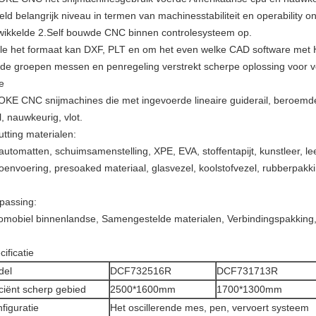
eld belangrijk niveau in termen van machinesstabiliteit en operability 
wikkelde 2.Self bouwde CNC binnen controlesysteem op.
ile het formaat kan DXF, PLT en om het even welke CAD software met 
 de groepen messen en penregeling verstrekt scherpe oplossing voor ve
e
OKE CNC snijmachines die met ingevoerde lineaire guiderail, beroemde 
l, nauwkeurig, vlot.
utting materialen:
automatten, schuimsamenstelling, XPE, EVA, stoffentapijt, kunstleer, l
oenvoering, presoaked materiaal, glasvezel, koolstofvezel, rubberpakki
passing:
omobiel binnenlandse, Samengestelde materialen, Verbindingspakking,
ificatie
del
DCF732516R
DCF731713R
iciënt scherp gebied
2500*1600mm
1700*1300mm
figuratie
Het oscillerende mes, pen, vervoert systeem