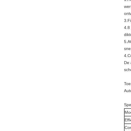
wer
ont
3.F
4.8
dikt
5.A
sne
4.C
De 
sch
Toe
Aut
Spec
Mo
Eff
Con