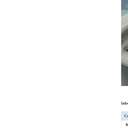
lab
Co
M