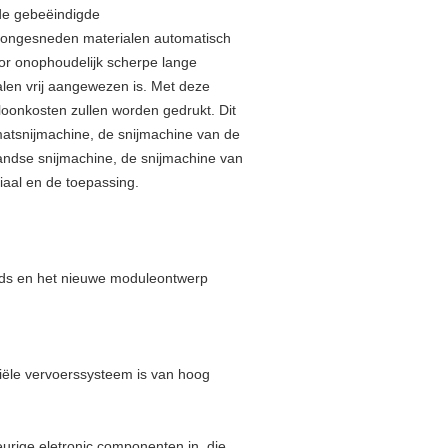
 de gebeëindigde
e ongesneden materialen automatisch
or onophoudelijk scherpe lange
alen vrij aangewezen is. Met deze
loonkosten zullen worden gedrukt. Dit
matsnijmachine, de snijmachine van de
andse snijmachine, de snijmachine van
iaal en de toepassing.
sgids en het nieuwe moduleontwerp
iële vervoerssysteem is van hoog
rige eletronic componenten in, die