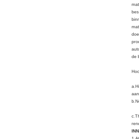
mat
bes
bin
mat
doe
pro
aut
de 
Hoo
a.H
aan
b.N
c.T
ren
IN
1.A