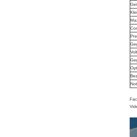
Ge
Kle
Max
Con
Pre
Geg
Vol
Ge
Opt
Bez
No
Facu
Vid