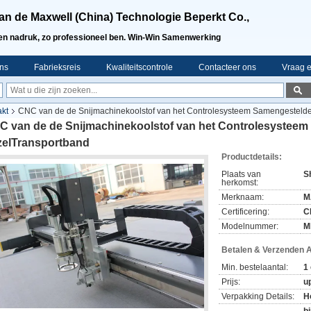
an de Maxwell (China) Technologie Beperkt Co.,
en nadruk, zo professioneel ben. Win-Win Samenwerking
ns
Fabrieksreis
Kwaliteitscontrole
Contacteer ons
Vraag e
akt
CNC van de de Snijmachinekoolstof van het Controlesysteem Samengesteld
C van de de Snijmachinekoolstof van het Controlesystee
zelTransportband
Productdetails:
Plaats van
S
herkomst:
Merknaam:
M
Certificering:
C
Modelnummer:
M
Betalen & Verzenden 
Min. bestelaantal:
1
Prijs:
up
Verpakking Details:
H