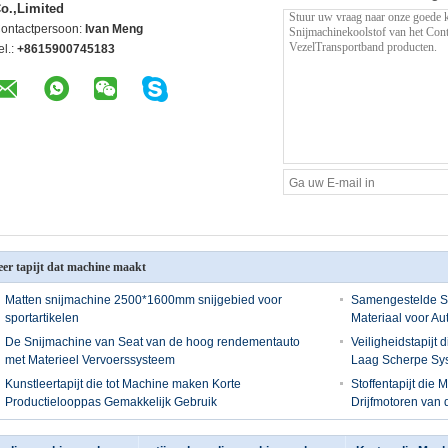
o.,Limited
ontactpersoon:
Ivan Meng
el.:
+8615900745183
er tapijt dat machine maakt
Matten snijmachine 2500*1600mm snijgebied voor
Samengestelde S
sportartikelen
Materiaal voor A
De Snijmachine van Seat van de hoog rendementauto
Veiligheidstapijt
met Materieel Vervoerssysteem
Laag Scherpe Sys
Kunstleertapijt die tot Machine maken Korte
Stoffentapijt die
Productielooppas Gemakkelijk Gebruik
Drijfmotoren van 