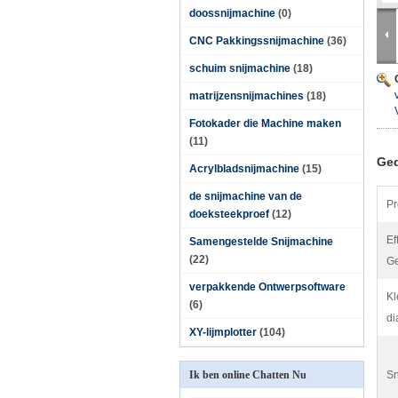
doossnijmachine
(0)
CNC Pakkingssnijmachine
(36)
schuim snijmachine
(18)
matrijzensnijmachines
(18)
Fotokader die Machine maken
(11)
Ged
Acrylbladsnijmachine
(15)
de snijmachine van de
Pr
doeksteekproef
(12)
Ef
Samengestelde Snijmachine
(22)
Ge
verpakkende Ontwerpsoftware
Kl
(6)
di
XY-lijmplotter
(104)
Ik ben online Chatten Nu
Sn