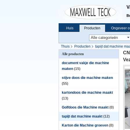
V
B
Huis
Producten
Ongeveer o
Thuis
Producten
tapijt dat machine ma
CN
Alle producten
Ve
document vakje die machine
maken
(15)
stijve doos die machine maken
(55)
kartondoos die machine maakt
(13)
Golfdoos die Machine maakt
(0)
tapijt dat machine maakt
(12)
Karton die Machine groeven
(0)