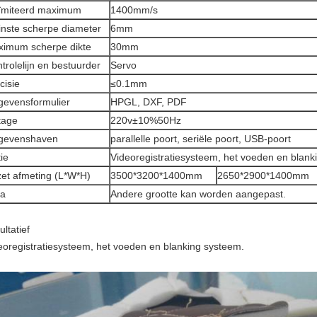
ïmiteerd maximum
1400mm/s
inste scherpe diameter
6mm
imum scherpe dikte
30mm
trolelijn en bestuurder
Servo
cisie
≤0.1mm
evensformulier
HPGL, DXF, PDF
tage
220v±10%50Hz
gevenshaven
parallelle poort, seriële poort, USB-poort
ie
Videoregistratiesysteem, het voeden en blank
et afmeting (L*W*H)
3500*3200*1400mm
2650*2900*1400mm
ta
Andere grootte kan worden aangepast.
ltatief
eoregistratiesysteem, het voeden en blanking systeem.