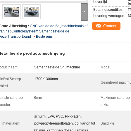
b
Levertijd:
b
Betalingscondities:
T
Levering vermogen:
3
Contact
Grote Afbeelding :
CNC van de de Snijmachinekoolstof
van het Controlesysteem Samengestelde de
VezelTransportband
Beste prijs
etailleerde productomschrijving
oductnaam:
Samengestelde Snijmachine
Model:
ficiënt Scherp
1700*1300mm
Geïmiteerd maxim
bied:
einste scherpe
6mm
Maximum scherpe
ameter:
dikte:
schuim, EVA, PVC, PP-platen,
ijmaterialen:
polypropyleengolfplaten, golfkarton tot
Snijdikte:
60 mm, kartonnen dozen, laminaa