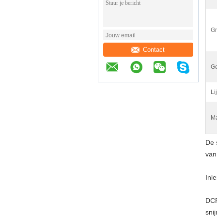
Gr
Contact
G
Lij
Ma
De 
van
Inle
DCF
sni