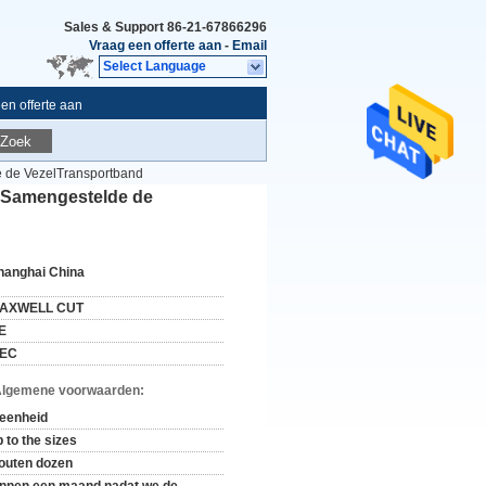
Sales & Support
86-21-67866296
Vraag een offerte aan
-
Email
Select Language
en offerte aan
Zoek
e de VezelTransportband
m Samengestelde de
hanghai China
AXWELL CUT
E
EC
Algemene voorwaarden:
 eenheid
 to the sizes
outen dozen