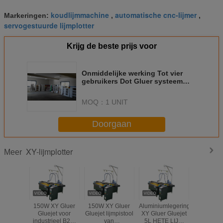
koudlijmmachine
automatische cnc-lijmer
Markeringen:
,
,
servogestuurde lijmplotter
Krijg de beste prijs voor
Onmiddelijke werking Tot vier
gebruikers Dot Gluer systeem
met verwarmingstijd 2-30min
MOQ：
1 UNIT
Doorgaan
XY-lijmplotter
Meer
150W XY Gluer
150W XY Gluer
Aluminiumlegering
Industr
Gluejet voor
Gluejet lijmpistool
XY Gluer Gluejet
warmsmelt
industrieel B2B-
van
5L HETE LIJM