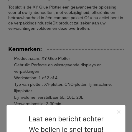
Tot slot is de XY Glue Plotter een geavanceerde oplossing
voor al uw lijmbehoeften, met veelzijdigheid, efficiëntie en
betrouwbaarheid in één compact pakket.Of u nu actief bent in
de verpakkingsindustrieDit product zal zeker aan uw
verwachtingen voldoen en deze overtreffen.
Kenmerken:
Productnaam: XY Glue Plotter
Gebruik: Perfecte en winstgevende displays en
verpakkingen
Werkstation: 1 of 2 of 4
Typ van plotter: XY-plotter, CNC-plotter, lijmmachine,
lijmplotter
Lijmvolume: verstelbaar 5L, 10L, 20L
Verwarmingstijd: 2-30min
Laat een bericht achter
Technische parameters:
We bellen je snel terug!