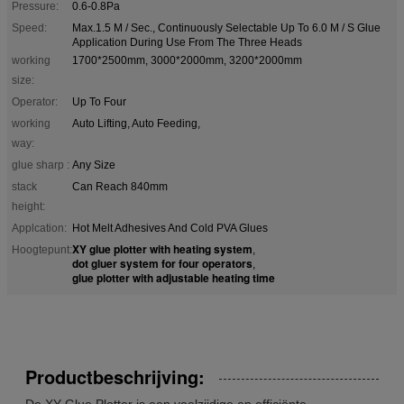
Pressure:
0.6-0.8Pa
Speed:
Max.1.5 M / Sec., Continuously Selectable Up To 6.0 M / S Glue
Application During Use From The Three Heads
working
1700*2500mm, 3000*2000mm, 3200*2000mm
size:
Operator:
Up To Four
working
Auto Lifting, Auto Feeding,
way:
glue sharp :
Any Size
stack
Can Reach 840mm
height:
Applcation:
Hot Melt Adhesives And Cold PVA Glues
XY glue plotter with heating system
Hoogtepunt:
,
dot gluer system for four operators
,
glue plotter with adjustable heating time
Productbeschrijving:
De XY Glue Plotter is een veelzijdige en efficiënte