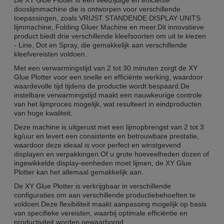
dooslijmmachine die is ontworpen voor verschillende
toepassingen, zoals VRIJST STANDENDE DISPLAY UNITS
lijmmachine, Folding Gluer Machine en meer.Dit innovatieve
product biedt drie verschillende kleefsoorten om uit te kiezen
- Line, Dot en Spray, die gemakkelijk aan verschillende
kleefvereisten voldoen.
Met een verwarmingstijd van 2 tot 30 minuten zorgt de XY
Glue Plotter voor een snelle en efficiënte werking, waardoor
waardevolle tijd tijdens de productie wordt bespaard.De
instelbare verwarmingstijd maakt een nauwkeurige controle
van het lijmproces mogelijk, wat resulteert in eindproducten
van hoge kwaliteit.
Deze machine is uitgerust met een lijmopbrengst van 2 tot 3
kg/uur en levert een consistente en betrouwbare prestatie,
waardoor deze ideaal is voor perfect en winstgevend
displayen en verpakkingen.Of u grote hoeveelheden dozen of
ingewikkelde display-eenheden moet lijmen, de XY Glue
Plotter kan het allemaal gemakkelijk aan.
De XY Glue Plotter is verkrijgbaar in verschillende
configuraties om aan verschillende productiebehoeften te
voldoen.Deze flexibiliteit maakt aanpassing mogelijk op basis
van specifieke vereisten, waarbij optimale efficiëntie en
productiviteit worden gewaarborgd.