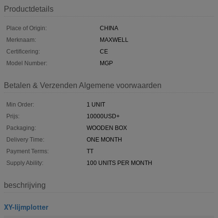
Productdetails
Place of Origin:
CHINA
Merknaam:
MAXWELL
Certificering:
CE
Model Number:
MGP
Betalen & Verzenden Algemene voorwaarden
Min Order:
1 UNIT
Prijs:
10000USD+
Packaging:
WOODEN BOX
Delivery Time:
ONE MONTH
Payment Terms:
TT
Supply Ability:
100 UNITS PER MONTH
beschrijving
XY-lijmplotter