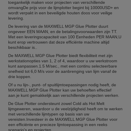
toegankelijk maken voor projecten van verschillende
omvangDe prijs voor de lijmplotter begint bij 10000USD+ en
wordt verpakt in een beveiligde houten doos voor veilige
levering.
De levering van de MAXWELL MGP Glue Plotter duurt
ongeveer EEN MAAN, en de betalingsvoorwaarden zijn TT.
Met een leveringscapaciteit van 100 Eenheden PER MAAN,U
kunt erop vertrouwen dat deze efficiënte machine altijd
beschikbaar is..
De MAXWELL MGP Glue Plotter biedt flexibiliteit met zijn
werkstationopties van 1, 2 of 4, waardoor u uw werkstroom
kunt aanpassen.1.5 M/sec., met een continu selecteerbare
snelheid tot 6,0 M/s voor de aanbrenging van lijm vanaf de
drie koppen.
Of u nu lijn-, punt- of spuitlijmtoepassingen nodig heeft, de
MAXWELL MGP Glue Plotter kan uw behoeften effectief
aan.je kunt gemakkelijk aan verschillende projecten werken.
De Glue Plotter ondersteunt zowel Cold als Hot Melt
lijmgeweren, waardoor u de veelzijdigheid heeft om te werken
met verschillende lijmtypen op basis van uw
vereisten.Investeer in de MAXWELL MGP Glue Plotter voor
een efficiënte en precieze lijmtoepassing in een reeks
scenario's en projecten.