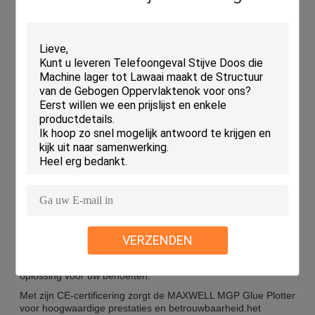
Kleefmiddel scherp
Elke grootte
Werkplek
1 of 2 of 4
Werktijd
24 uur
Operator
Tot vier
Lijmvolume
Verstelbaar 5L, 10L, 20L
Werkgrootte
1700*2500mm, 3000*2000mm, 3200*2000mm
Kleeftype
Lijn, Dot, Spray
Verwarmingstijd
2 tot 30 minuten
Lifttafels
Automatische hoogteverstelling
Functie
Lijmverspreiding
Toepassingen:
De MAXWELL MGP Glue Plotter is een veelzijdige en
efficiënte machine die is ontworpen voor verschillende
VERZENDEN
producttoepassingen.Toepassingen van PVA-kleefstoffen, of
Hot Melt Gluer taken, dit product uit CHINA is de ideale
oplossing voor uw behoeften.
Met zijn CE-certificering zorgt de MAXWELL MGP Glue Plotter
voor hoogwaardige prestaties en betrouwbaarheid.het