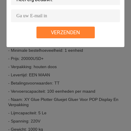
niveau.
Aanpassing:
VERZENDEN
- Oorsprong: CHINA
- Certificering: CE
- Minimale bestelhoeveelheid: 1 eenheid
- Prijs: 20000USD+
- Verpakking: houten doos
- Levertijd: EEN MAAN
- Betalingsvoorwaarden: TT
- Vervoerscapaciteit: 100 eenheden per maand
- Naam: XY Glue Plotter Gluejet Gluer Voor POP Display En
Verpakking
- Lijmcapaciteit: 5 Le
- Spanning: 220V
- Gewicht: 1000 kg