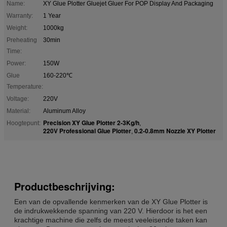
Name:
XY Glue Plotter Gluejet Gluer For POP Display And Packaging
Warranty:
1 Year
Weight:
1000kg
Preheating
30min
Time:
Power:
150W
Glue
160-220℃
Temperature:
Voltage:
220V
Material:
Aluminum Alloy
Precision XY Glue Plotter 2-3Kg/h
Hoogtepunt:
,
220V Professional Glue Plotter
0.2-0.8mm Nozzle XY Plotter
,
Productbeschrijving:
Een van de opvallende kenmerken van de XY Glue Plotter is
de indrukwekkende spanning van 220 V. Hierdoor is het een
krachtige machine die zelfs de meest veeleisende taken kan