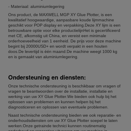
- Materiaal: aluminiumlegering
Ons product, de MAXWELL MGP XY Glue Plotter, is een
kwalitatief hoogwaardige, aanpasbare koude lijmmachine
geschikt voor POP display en verpakking.Deze XY lijm is een
betrouwbare optie voor elke productielijnHet is gecertificeerd
met CE, afkomstig uit China, en vereist een minimale
orderhoeveelheid van 1 eenheid. De prijs voor deze machine
begint bij 20000USD+ en wordt verpakt in een houten
doos.De levertijd is één maand.De machine weegt 1000 kg
en is gemaakt van aluminiumlegering.
Ondersteuning en diensten:
Onze technische ondersteuning is beschikbaar om vragen of
vragen te beantwoorden over de installatie, installatie en
werking van uw XY Glue Plotter.We bieden ook hulp bij het
oplossen van problemen en kunnen helpen bij het
diagnosticeren en oplossen van eventuele problemen.
Naast technische ondersteuning bieden we ook reparatie- en
onderhoudsdiensten om uw XY Glue Plotter soepel te laten
werken.Onze getrainde technici kunnen routinematig
onderhoud en reparaties uitvoeren om uw machine in