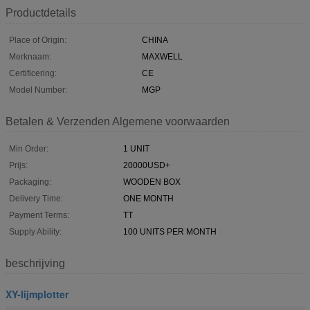
Productdetails
Place of Origin:
CHINA
Merknaam:
MAXWELL
Certificering:
CE
Model Number:
MGP
Betalen & Verzenden Algemene voorwaarden
Min Order:
1 UNIT
Prijs:
20000USD+
Packaging:
WOODEN BOX
Delivery Time:
ONE MONTH
Payment Terms:
TT
Supply Ability:
100 UNITS PER MONTH
beschrijving
XY-lijmplotter