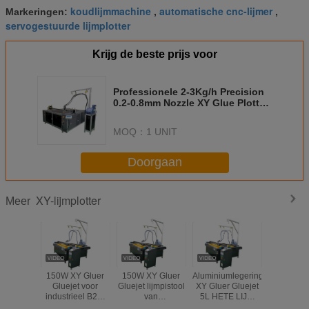
koudlijmmachine
automatische cnc-lijmer
Markeringen:
,
,
servogestuurde lijmplotter
Krijg de beste prijs voor
Professionele 2-3Kg/h Precision
0.2-0.8mm Nozzle XY Glue Plotter
met 220V
MOQ：
1 UNIT
Doorgaan
XY-lijmplotter
Meer
150W XY Gluer
150W XY Gluer
Aluminiumlegering
Industr
Gluejet voor
Gluejet lijmpistool
XY Gluer Gluejet
warmsmelt
industrieel B2B-
van
5L HETE LIJM
gebruik
aluminiumlegering
voor industrieel