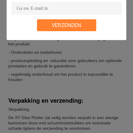
Ondersteuning en diensten:
VERZENDEN
- Hulp bij het oplossen van problemen die zich voordoen
tijdens het gebruik van het product
- reparatie van eventuele gebreken of beschadigingen van
het produkt
- Onderdelen en toebehoren
- productopleiding en -educatie voor gebruikers om optimale
prestaties en gebruik te garanderen
- regelmatig onderhoud om het product in topconditie te
houden
Verpakking en verzending:
Verpakking:
De XY Glue Plotter zal veilig worden verpakt in een stevige
kartonnen doos met schuiminzetstukken om eventuele
schade tijdens de verzending te voorkomen.