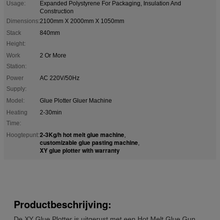
Usage:
Expanded Polystyrene For Packaging, Insulation And
Construction
Dimensions:
2100mm X 2000mm X 1050mm
Stack
840mm
Height:
Work
2 Or More
Station:
Power
AC 220V/50Hz
Supply:
Model:
Glue Plotter Gluer Machine
Heating
2-30min
Time:
2-3Kg/h hot melt glue machine
Hoogtepunt:
,
customizable glue pasting machine
,
XY glue plotter with warranty
Productbeschrijving:
De XY Glue Plotter is uitgerust met een Hot Melt Glue Gun