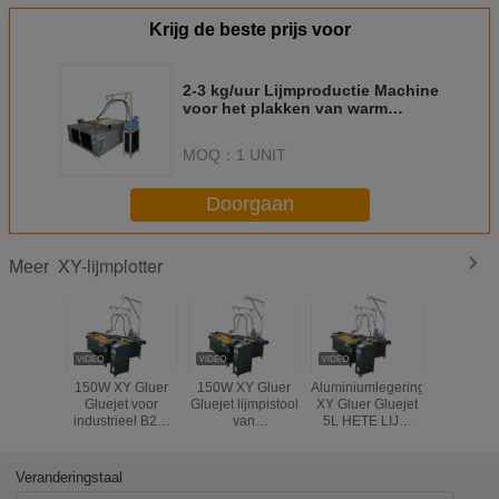
Krijg de beste prijs voor
2-3 kg/uur Lijmproductie Machine
voor het plakken van warm
gesmolten lijm voor
klantvereisten
MOQ：
1 UNIT
Doorgaan
XY-lijmplotter
Meer
150W XY Gluer
150W XY Gluer
Aluminiumlegering
Industr
Gluejet voor
Gluejet lijmpistool
XY Gluer Gluejet
warmsmelt
industrieel B2B-
van
5L HETE LIJM
gebruik
aluminiumlegering
voor industrieel
met temperatuur
gebruik
200-220 ℃
Veranderingstaal