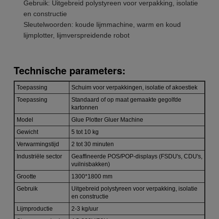
Gebruik: Uitgebreid polystyreen voor verpakking, isolatie
en constructie
Sleutelwoorden: koude lijmmachine, warm en koud
lijmplotter, lijmverspreidende robot
Technische parameters:
Toepassing
Schuim voor verpakkingen, isolatie of akoestiek
Toepassing
Standaard of op maat gemaakte gegolfde
kartonnen
Model
Glue Plotter Gluer Machine
Gewicht
5 tot 10 kg
Verwarmingstijd
2 tot 30 minuten
Industriële sector
Geaffineerde POS/POP-displays (FSDU's, CDU's,
vuilnisbakken)
Grootte
1300*1800 mm
Gebruik
Uitgebreid polystyreen voor verpakking, isolatie
en constructie
Lijmproductie
2-3 kg/uur