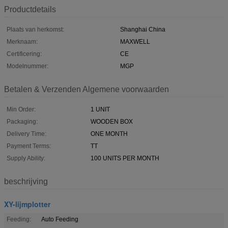
Productdetails
Plaats van herkomst:
Shanghai China
Merknaam:
MAXWELL
Certificering:
CE
Modelnummer:
MGP
Betalen & Verzenden Algemene voorwaarden
Min Order:
1 UNIT
Packaging:
WOODEN BOX
Delivery Time:
ONE MONTH
Payment Terms:
TT
Supply Ability:
100 UNITS PER MONTH
beschrijving
XY-lijmplotter
Feeding:
Auto Feeding